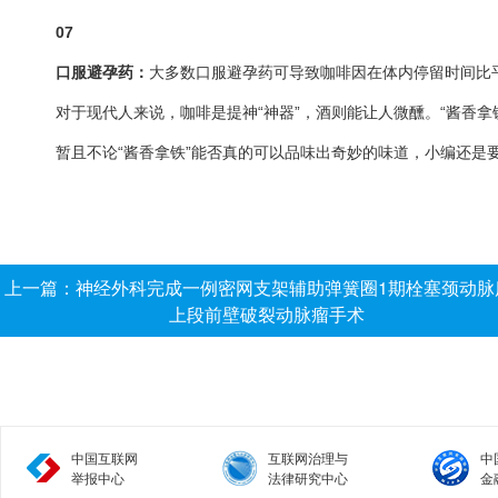
07
口服避孕药：
大多数口服避孕药可导致咖啡因在体内停留时间比
对于现代人来说，咖啡是提神“神器”，酒则能让人微醺。“酱香
暂且不论“酱香拿铁”能否真的可以品味出奇妙的味道，小编还是
上一篇：神经外科完成一例密网支架辅助弹簧圈1期栓塞颈动脉
上段前壁破裂动脉瘤手术
中国互联网
互联网治理与
中
举报中心
法律研究中心
金