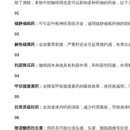
除了酒精，拿铁中的咖啡因也是可以影响多种药物的药效，以下
01
镇静催眠药：
可引起中枢神经系统兴奋，减弱镇静催眠药物的助
02
解热镇痛药：
会加重胃刺激，严重时还会引起胃烧灼感，有胃出
03
利尿降压药：
咖啡因本身就具有利尿作用，和利尿剂同服，作用
04
甲状腺激素药：
会降低甲状腺激素药的吸收效果，使药效减弱，
05
抗骨质疏松药：
会加速体内钙的清除，减少钙质吸收，导致身体钙
06
喹诺酮类抗生素：
用药后可能出现头痛、头晕、睡眠困难等症状