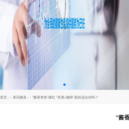
首页
>>
资讯频道
>>
“酱香拿铁”爆红 “美酒+咖啡”真的适合你吗？
“酱