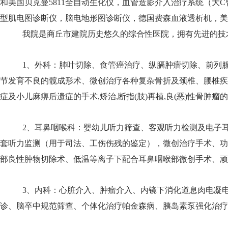
和美国贝克曼5811全自动生化仪，血管造影介入治疗系统（大C臂
型肌电图诊断仪，脑电地形图诊断仪，德国费森血液透析机，美
我院是商丘市建院历史悠久的综合性医院，拥有先进的技
1、外科：肺叶切除、食管癌治疗、纵膈肿瘤切除、前列
节发育不良的髋成形术、微创治疗各种复杂骨折及颈椎、腰椎疾病
症及小儿麻痹后遗症的手术,矫治,断指(肢)再植,良(恶)性骨肿瘤
2、耳鼻咽喉科：婴幼儿听力筛查、客观听力检测及电子
套听力监测（用于司法、工伤伤残的鉴定），微创治疗手术、功能
部良性肿物切除术、低温等离子下配合耳鼻咽喉部微创手术、顽
3、内科：心脏介入、肿瘤介入、内镜下消化道息肉电凝
诊、脑卒中规范筛查、个体化治疗帕金森病、胰岛素泵强化治疗