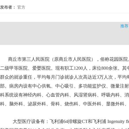
发布者：
官方
推荐
商丘市第三人民医院（原商丘市人民医院），俗称花园医院
二级甲等医院、爱婴医院。现有职工
1200
人，床位
800
余张。其
群众的就诊重任，平均每月门诊就诊人次高达近
3
万人次，平均
部。病房内设有中心供氧、中心吸引、多功能监护仪、微量注射
科系统设有神经内科、心血管内科、风湿肾病科、呼吸内科、消
科、脑外科、泌尿外科、骨科、烧伤科、中医外科、显微外科、
大型医疗设备有：飞利浦64排螺旋CT和飞利浦 Ingenuit